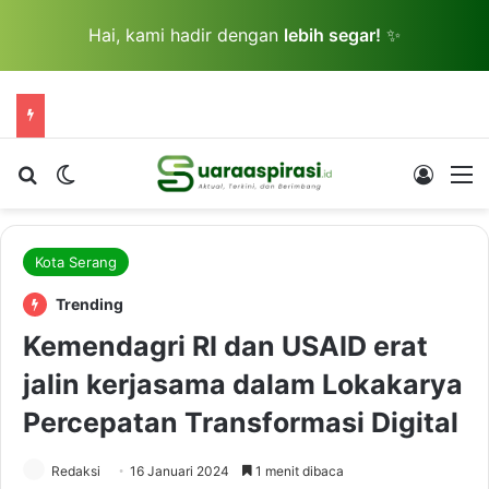
Hai, kami hadir dengan
lebih segar!
✨
Cari berita...
Switch skin
Log In
M
Kota Serang
Trending
Kemendagri RI dan USAID erat
jalin kerjasama dalam Lokakarya
Percepatan Transformasi Digital
Redaksi
16 Januari 2024
1 menit dibaca