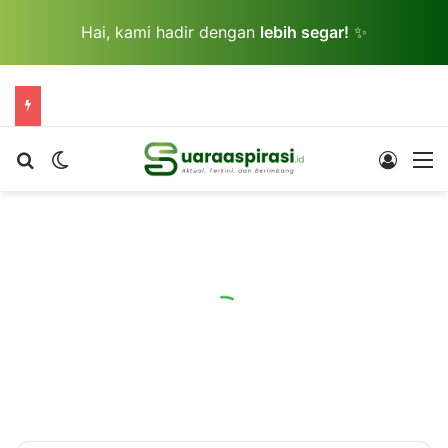
Hai, kami hadir dengan
lebih segar!
✨
Cari berita...
Switch skin
Log In
M