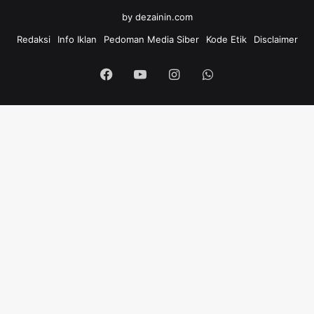
by
dezainin.com
Redaksi
Info Iklan
Pedoman Media Siber
Kode Etik
Disclaimer
Facebook
YouTube
Instagram
WhatsApp