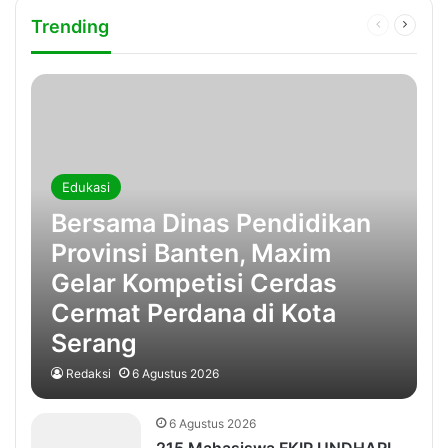
Trending
Previous
Next
page
page
Edukasi
Bersama Dinas Pendidikan
Provinsi Banten, Maxim
Gelar Kompetisi Cerdas
Cermat Perdana di Kota
Serang
Redaksi
6 Agustus 2026
6 Agustus 2026
215 Mahasiswa FKIP UNDHARI