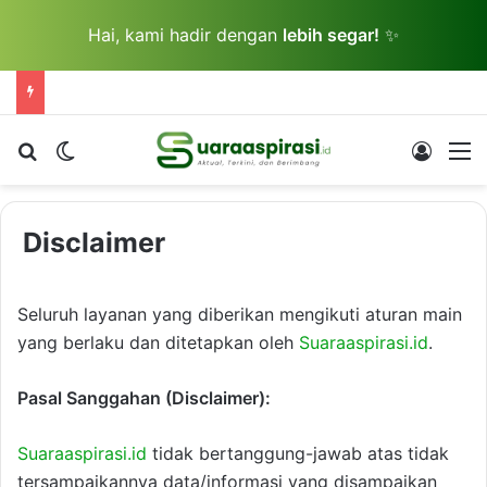
Hai, kami hadir dengan
lebih segar!
✨
Cari berita...
Switch skin
Log In
M
Disclaimer
Seluruh layanan yang diberikan mengikuti aturan main
yang berlaku dan ditetapkan oleh
Suaraaspirasi.id
.
Pasal Sanggahan (Disclaimer):
Suaraaspirasi.id
tidak bertanggung-jawab atas tidak
tersampaikannya data/informasi yang disampaikan