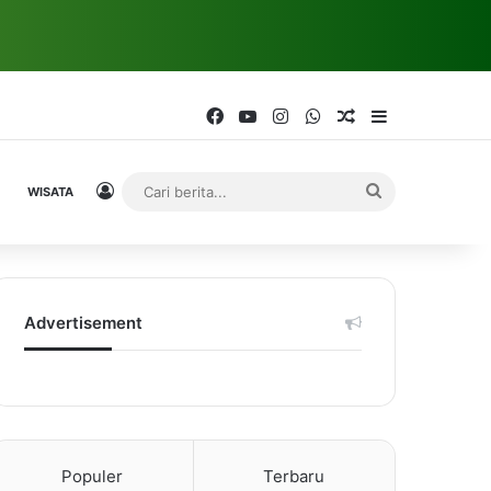
Facebook
YouTube
Instagram
WhatsApp
Random Article
Sidebar
Log In
Cari
WISATA
berita...
Advertisement
Populer
Terbaru