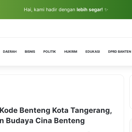
Hai, kami hadir dengan
lebih segar!
✨
DAERAH
BISNIS
POLITIK
HUKRIM
EDUKASI
DPRD BANTEN
 Kode Benteng Kota Tangerang,
an Budaya Cina Benteng