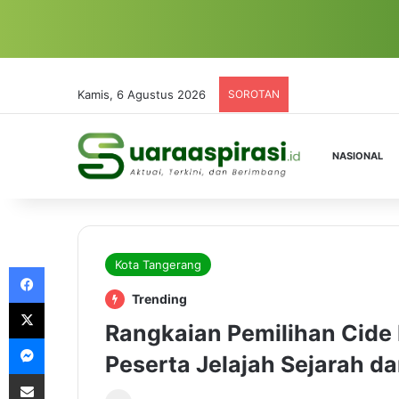
Kamis, 6 Agustus 2026
SOROTAN
NASIONAL
Kota Tangerang
Facebook
Trending
X
Rangkaian Pemilihan Cide
Messenger
Peserta Jelajah Sejarah d
Share via Email