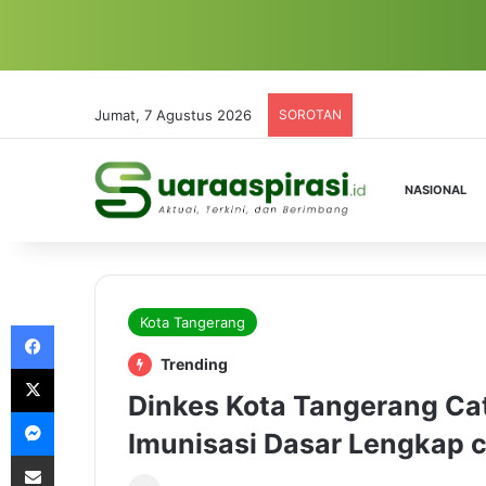
Jumat, 7 Agustus 2026
SOROTAN
NASIONAL
Kota Tangerang
Facebook
Trending
X
Dinkes Kota Tangerang Cat
Messenger
Imunisasi Dasar Lengkap c
Share via Email