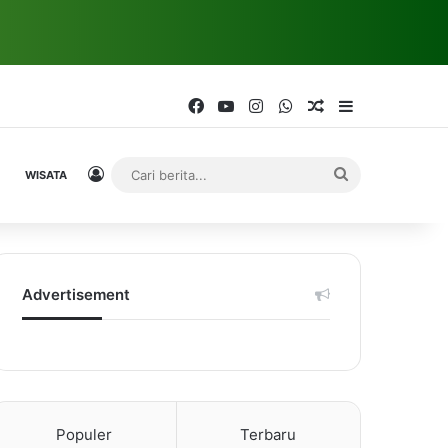
Facebook
YouTube
Instagram
WhatsApp
Random Article
Sidebar
Log In
Cari
WISATA
berita...
Advertisement
Populer
Terbaru