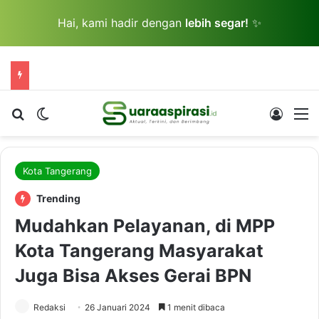
Hai, kami hadir dengan
lebih segar!
✨
Cari berita...
Switch skin
Log In
M
Kota Tangerang
Trending
Mudahkan Pelayanan, di MPP
Kota Tangerang Masyarakat
Juga Bisa Akses Gerai BPN
Redaksi
26 Januari 2024
1 menit dibaca