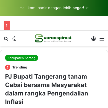
Hai, kami hadir dengan
lebih segar!
✨
Cari berita...
Switch skin
Log In
M
Kabupaten Serang
Trending
PJ Bupati Tangerang tanam
Cabai bersama Masyarakat
dalam rangka Pengendalian
Inflasi