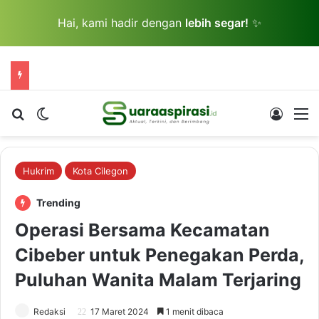
Hai, kami hadir dengan
lebih segar!
✨
Cari berita...
Switch skin
Log In
M
Hukrim
Kota Cilegon
Trending
Operasi Bersama Kecamatan
Cibeber untuk Penegakan Perda,
Puluhan Wanita Malam Terjaring
Redaksi
17 Maret 2024
1 menit dibaca