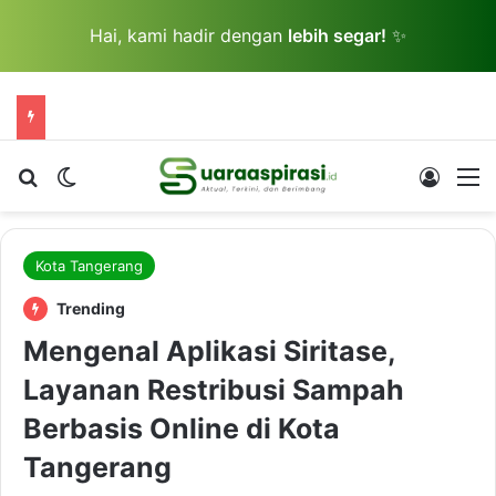
Hai, kami hadir dengan
lebih segar!
✨
Cari berita...
Switch skin
Log In
M
Kota Tangerang
Trending
Mengenal Aplikasi Siritase,
Layanan Restribusi Sampah
Berbasis Online di Kota
Tangerang