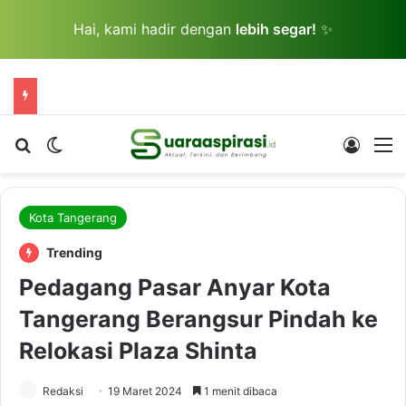
Hai, kami hadir dengan
lebih segar!
✨
Cari berita...
Switch skin
Log In
M
Kota Tangerang
Trending
Pedagang Pasar Anyar Kota
Tangerang Berangsur Pindah ke
Relokasi Plaza Shinta
Redaksi
19 Maret 2024
1 menit dibaca