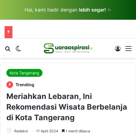
Hai, kami hadir dengan
lebih segar!
✨
Cari berita...
Switch skin
Log In
M
Kota Tangerang
Trending
Meriahkan Lebaran, Ini
Rekomendasi Wisata Berbelanja
di Kota Tangerang
Redaksi
11 April 2024
1 menit dibaca