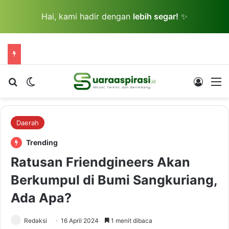
Hai, kami hadir dengan
lebih segar!
✨
Cari berita...
Switch skin
Log In
M
Daerah
Trending
Ratusan Friendgineers Akan
Berkumpul di Bumi Sangkuriang,
Ada Apa?
Redaksi
16 April 2024
1 menit dibaca