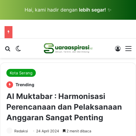
Hai, kami hadir dengan
lebih segar!
✨
Cari berita...
Switch skin
Log In
M
Kota Serang
Trending
Al Muktabar : Harmonisasi
Perencanaan dan Pelaksanaan
Anggaran Sangat Penting
Redaksi
24 April 2024
2 menit dibaca