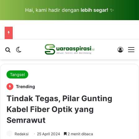
Hai, kami hadir dengan
lebih segar!
✨
Cari berita...
Switch skin
Log In
M
Tangsel
Trending
Tindak Tegas, Pilar Gunting
Kabel Fiber Optik yang
Semrawut
Redaksi
25 April 2024
2 menit dibaca