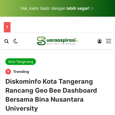
Hai, kami hadir dengan
lebih segar!
✨
Cari berita...
Switch skin
Log In
M
Kota Tangerang
Trending
Diskominfo Kota Tangerang
Rancang Geo Bee Dashboard
Bersama Bina Nusantara
University