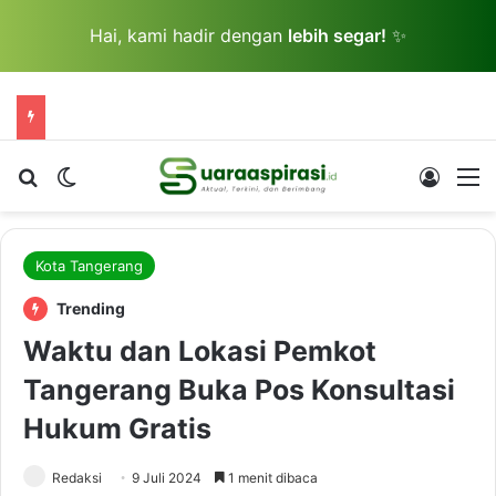
Hai, kami hadir dengan
lebih segar!
✨
Cari berita...
Switch skin
Log In
M
Kota Tangerang
Trending
Waktu dan Lokasi Pemkot
Tangerang Buka Pos Konsultasi
Hukum Gratis
Redaksi
9 Juli 2024
1 menit dibaca