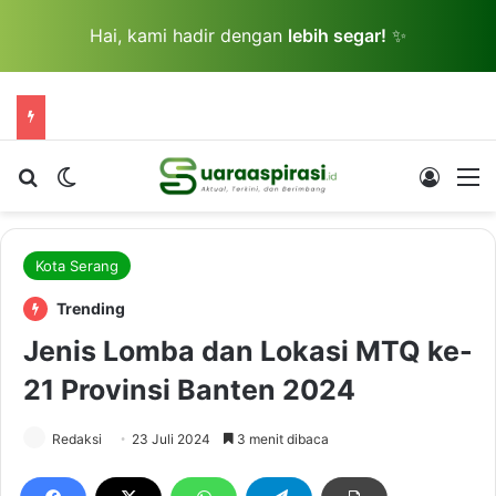
Hai, kami hadir dengan
lebih segar!
✨
Cari berita...
Switch skin
Log In
M
Kota Serang
Trending
Jenis Lomba dan Lokasi MTQ ke-
21 Provinsi Banten 2024
Redaksi
23 Juli 2024
3 menit dibaca