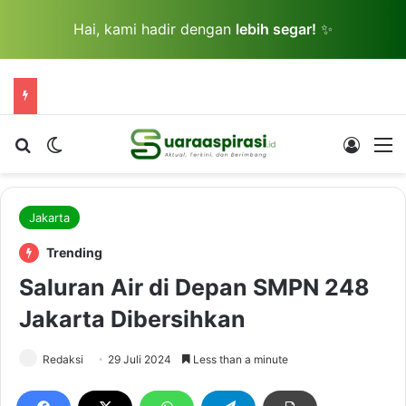
Hai, kami hadir dengan
lebih segar!
✨
Cari berita...
Switch skin
Log In
M
Jakarta
Trending
Saluran Air di Depan SMPN 248
Jakarta Dibersihkan
Redaksi
29 Juli 2024
Less than a minute