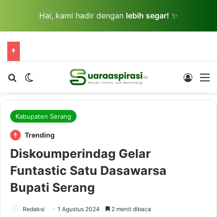
Hai, kami hadir dengan
lebih segar!
✨
Cari berita...
Switch skin
Log In
M
Kabupaten Serang
Trending
Diskoumperindag Gelar
Funtastic Satu Dasawarsa
Bupati Serang
Redaksi
1 Agustus 2024
2 menit dibaca