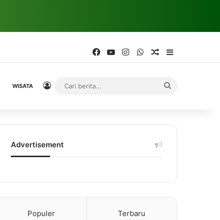
Facebook
YouTube
Instagram
WhatsApp
Random Article
Sidebar
Log In
Cari
WISATA
berita...
Advertisement
Populer
Terbaru