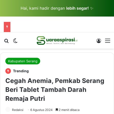
Hai, kami hadir dengan
lebih segar!
✨
Cari berita...
Switch skin
Log In
M
Kabupaten Serang
Trending
Cegah Anemia, Pemkab Serang
Beri Tablet Tambah Darah
Remaja Putri
Redaksi
6 Agustus 2024
2 menit dibaca