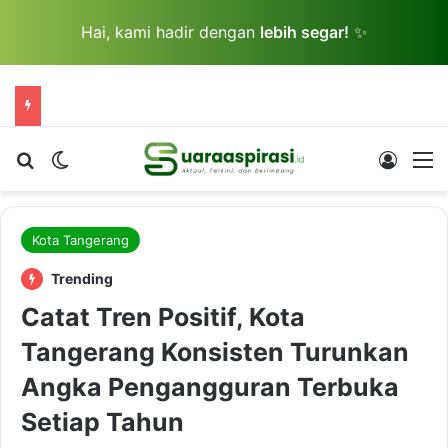
Hai, kami hadir dengan
lebih segar!
✨
Cari berita...
Switch skin
Log In
M
Kota Tangerang
Trending
Catat Tren Positif, Kota
Tangerang Konsisten Turunkan
Angka Pengangguran Terbuka
Setiap Tahun