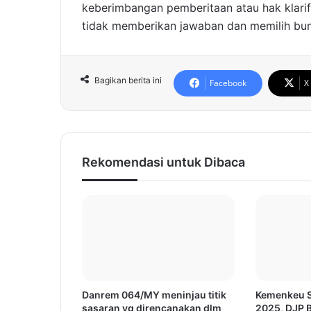
keberimbangan pemberitaan atau hak klarif
tidak memberikan jawaban dan memilih bun
Bagikan berita ini
Facebook
X
Rekomendasi untuk Dibaca
Danrem 064/MY meninjau titik
Kemenkeu S
sasaran yg direncanakan dlm
2025, DJP 