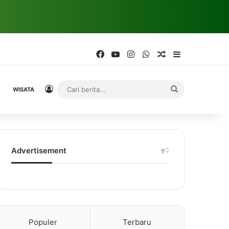
Facebook
YouTube
Instagram
WhatsApp
Random Article
Sidebar
Log In
Cari
WISATA
berita...
Advertisement
Populer
Terbaru