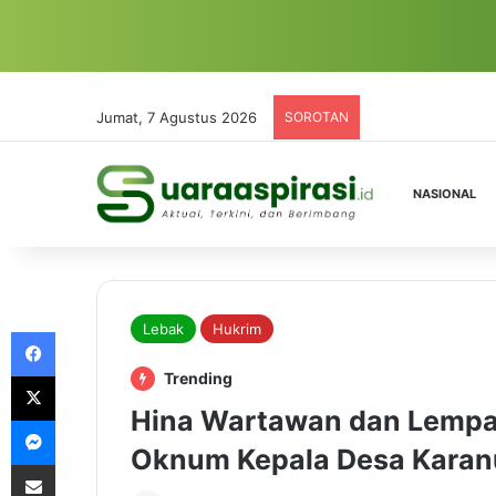
Jumat, 7 Agustus 2026
SOROTAN
NASIONAL
Lebak
Hukrim
Facebook
X
Trending
Hina Wartawan dan Lempa
Messenger
Oknum Kepala Desa Karan
Share via Email