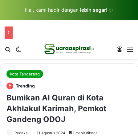
Hai, kami hadir dengan
lebih segar!
✨
Cari berita...
Switch skin
Log In
M
Kota Tangerang
Trending
Bumikan Al Quran di Kota
Akhlakul Karimah, Pemkot
Gandeng ODOJ
Redaksi
11 Agustus 2024
1 menit dibaca