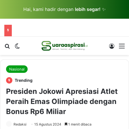
Hai, kami hadir dengan
lebih segar!
✨
Cari berita...
Switch skin
Log In
M
Nasional
Trending
Presiden Jokowi Apresiasi Atlet
Peraih Emas Olimpiade dengan
Bonus Rp6 Miliar
Redaksi
15 Agustus 2024
1 menit dibaca