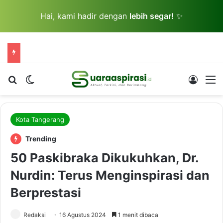
Hai, kami hadir dengan
lebih segar!
✨
Cari berita...
Switch skin
Log In
M
Kota Tangerang
Trending
50 Paskibraka Dikukuhkan, Dr.
Nurdin: Terus Menginspirasi dan
Berprestasi
Redaksi
16 Agustus 2024
1 menit dibaca