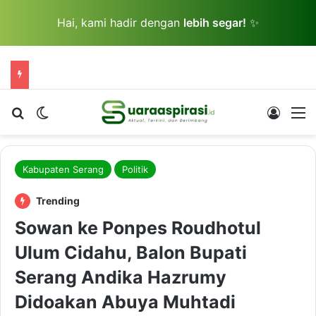
Hai, kami hadir dengan
lebih segar!
✨
Cari berita...
Switch skin
Log In
M
Kabupaten Serang
Politik
Trending
Sowan ke Ponpes Roudhotul
Ulum Cidahu, Balon Bupati
Serang Andika Hazrumy
Didoakan Abuya Muhtadi