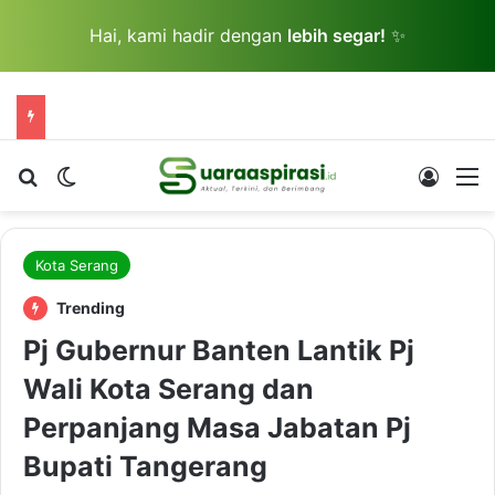
Hai, kami hadir dengan
lebih segar!
✨
Cari berita...
Switch skin
Log In
M
Kota Serang
Trending
Pj Gubernur Banten Lantik Pj
Wali Kota Serang dan
Perpanjang Masa Jabatan Pj
Bupati Tangerang