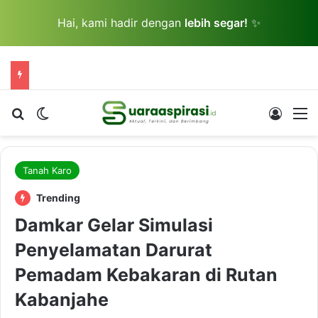
Hai, kami hadir dengan
lebih segar!
✨
Cari berita...
Switch skin
Log In
M
Tanah Karo
Trending
Damkar Gelar Simulasi
Penyelamatan Darurat
Pemadam Kebakaran di Rutan
Kabanjahe