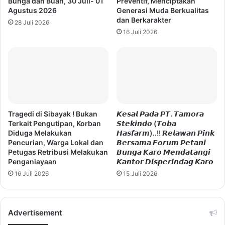
Bunga dan Buah, 30 Juli- 01
Preventif, Menciptakan
Agustus 2026
Generasi Muda Berkualitas
dan Berkarakter
28 Juli 2026
16 Juli 2026
Tragedi di Sibayak ! Bukan
𝙆𝙚𝙨𝙖𝙡 𝙋𝙖𝙙𝙖 𝙋𝙏. 𝙏𝙖𝙢𝙤𝙧𝙖
Terkait Pengutipan, Korban
𝙎𝙩𝙚𝙠𝙞𝙣𝙙𝙤 (𝙏𝙤𝙗𝙖
Diduga Melakukan
𝙃𝙖𝙨𝙛𝙖𝙧𝙢)..!! 𝙍𝙚𝙡𝙖𝙬𝙖𝙣 𝙋𝙞𝙣𝙠
Pencurian, Warga Lokal dan
𝘽𝙚𝙧𝙨𝙖𝙢𝙖 𝙁𝙤𝙧𝙪𝙢 𝙋𝙚𝙩𝙖𝙣𝙞
Petugas Retribusi Melakukan
𝘽𝙪𝙣𝙜𝙖 𝙆𝙖𝙧𝙤 𝙈𝙚𝙣𝙙𝙖𝙩𝙖𝙣𝙜𝙞
Penganiayaan
𝙆𝙖𝙣𝙩𝙤𝙧 𝘿𝙞𝙨𝙥𝙚𝙧𝙞𝙣𝙙𝙖𝙜 𝙆𝙖𝙧𝙤
16 Juli 2026
15 Juli 2026
Advertisement