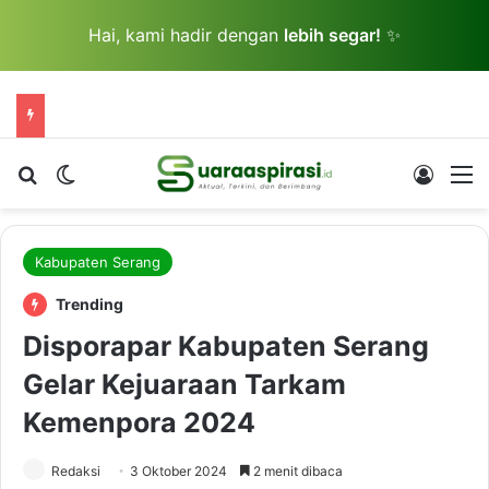
Hai, kami hadir dengan
lebih segar!
✨
Cari berita...
Switch skin
Log In
M
Kabupaten Serang
Trending
Disporapar Kabupaten Serang
Gelar Kejuaraan Tarkam
Kemenpora 2024
Redaksi
3 Oktober 2024
2 menit dibaca