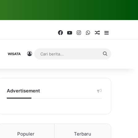
Facebook
YouTube
Instagram
WhatsApp
Random Article
Sidebar
Log In
Cari
WISATA
berita...
Advertisement
Populer
Terbaru