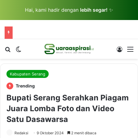
Hai, kami hadir dengan
lebih segar!
✨
Cari berita...
Switch skin
Log In
M
Kabupaten Serang
Trending
Bupati Serang Serahkan Piagam
Juara Lomba Foto dan Video
Satu Dasawarsa
Redaksi
9 Oktober 2024
2 menit dibaca