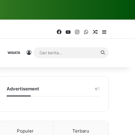
Facebook
YouTube
Instagram
WhatsApp
Random Article
Sidebar
Log In
Cari
WISATA
berita...
Advertisement
Populer
Terbaru