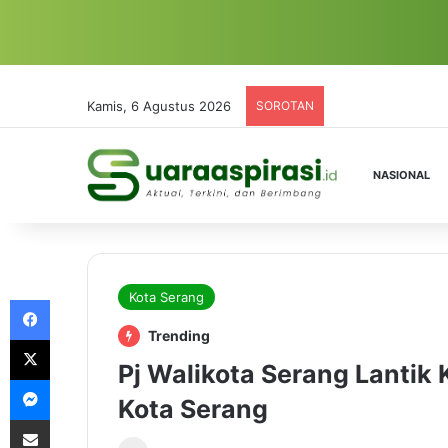
Kamis, 6 Agustus 2026
SOROTAN
NASIONAL
Kota Serang
Facebook
Trending
X
Pj Walikota Serang Lantik 
Messenger
Kota Serang
Share via Email