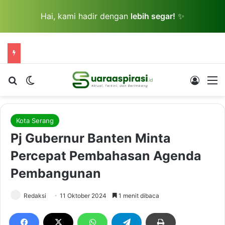
Hai, kami hadir dengan
lebih segar!
✨
Cari berita...
Switch skin
Log In
M
Kota Serang
Pj Gubernur Banten Minta
Percepat Pembahasan Agenda
Pembangunan
Redaksi
11 Oktober 2024
1 menit dibaca