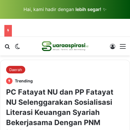
Hai, kami hadir dengan
lebih segar!
✨
Cari berita...
Switch skin
Log In
M
Daerah
Trending
PC Fatayat NU dan PP Fatayat
NU Selenggarakan Sosialisasi
Literasi Keuangan Syariah
Bekerjasama Dengan PNM