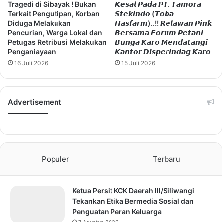
Tragedi di Sibayak ! Bukan
𝙆𝙚𝙨𝙖𝙡 𝙋𝙖𝙙𝙖 𝙋𝙏. 𝙏𝙖𝙢𝙤𝙧𝙖
Terkait Pengutipan, Korban
𝙎𝙩𝙚𝙠𝙞𝙣𝙙𝙤 (𝙏𝙤𝙗𝙖
Diduga Melakukan
𝙃𝙖𝙨𝙛𝙖𝙧𝙢)..!! 𝙍𝙚𝙡𝙖𝙬𝙖𝙣 𝙋𝙞𝙣𝙠
Pencurian, Warga Lokal dan
𝘽𝙚𝙧𝙨𝙖𝙢𝙖 𝙁𝙤𝙧𝙪𝙢 𝙋𝙚𝙩𝙖𝙣𝙞
Petugas Retribusi Melakukan
𝘽𝙪𝙣𝙜𝙖 𝙆𝙖𝙧𝙤 𝙈𝙚𝙣𝙙𝙖𝙩𝙖𝙣𝙜𝙞
Penganiayaan
𝙆𝙖𝙣𝙩𝙤𝙧 𝘿𝙞𝙨𝙥𝙚𝙧𝙞𝙣𝙙𝙖𝙜 𝙆𝙖𝙧𝙤
16 Juli 2026
15 Juli 2026
Advertisement
Populer
Terbaru
Ketua Persit KCK Daerah III/Siliwangi
Tekankan Etika Bermedia Sosial dan
Penguatan Peran Keluarga