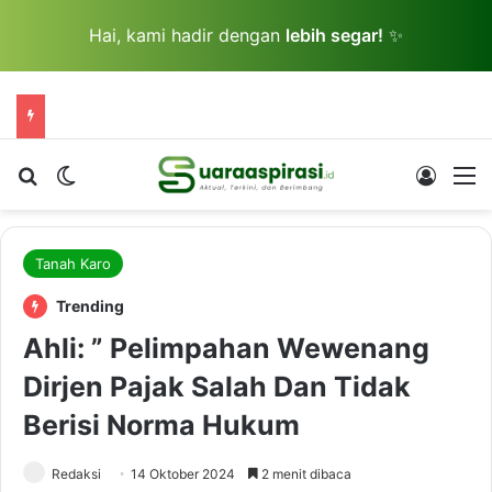
Hai, kami hadir dengan
lebih segar!
✨
Cari berita...
Switch skin
Log In
M
Tanah Karo
Trending
Ahli: ” Pelimpahan Wewenang
Dirjen Pajak Salah Dan Tidak
Berisi Norma Hukum
Redaksi
14 Oktober 2024
2 menit dibaca