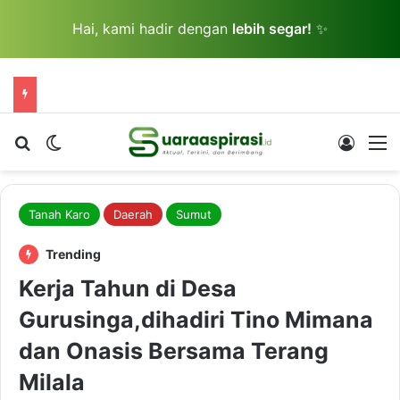
Hai, kami hadir dengan
lebih segar!
✨
Cari berita...
Switch skin
Log In
M
Tanah Karo
Daerah
Sumut
Trending
Kerja Tahun di Desa
Gurusinga,dihadiri Tino Mimana
dan Onasis Bersama Terang
Milala