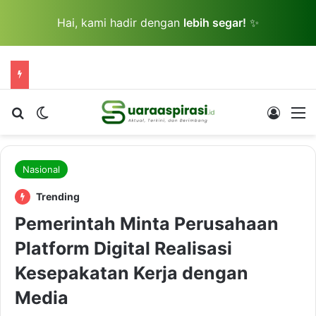
Hai, kami hadir dengan
lebih segar!
✨
Cari berita...
Switch skin
Log In
M
Nasional
Trending
Pemerintah Minta Perusahaan
Platform Digital Realisasi
Kesepakatan Kerja dengan
Media