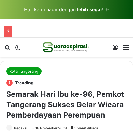
Hai, kami hadir dengan
lebih segar!
✨
Cari berita...
Switch skin
Log In
M
Kota Tangerang
Trending
Semarak Hari Ibu ke-96, Pemkot
Tangerang Sukses Gelar Wicara
Pemberdayaan Perempuan
Redaksi
18 November 2024
1 menit dibaca