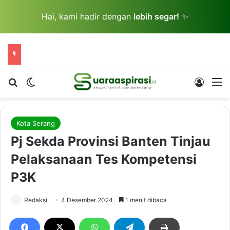
Hai, kami hadir dengan
lebih segar!
✨
Cari berita...
Switch skin
Log In
M
Kota Serang
Pj Sekda Provinsi Banten Tinjau
Pelaksanaan Tes Kompetensi
P3K
Redaksi
4 Desember 2024
1 menit dibaca