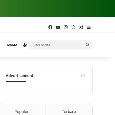
Facebook
YouTube
Instagram
WhatsApp
Random Article
Sidebar
Log In
Cari
WISATA
berita...
Advertisement
Populer
Terbaru