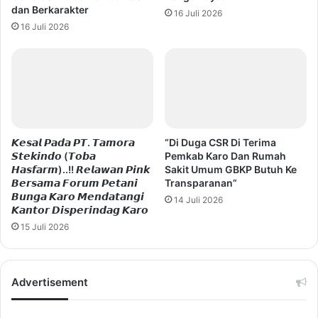
dan Berkarakter
16 Juli 2026
16 Juli 2026
𝙆𝙚𝙨𝙖𝙡 𝙋𝙖𝙙𝙖 𝙋𝙏. 𝙏𝙖𝙢𝙤𝙧𝙖
“Di Duga CSR Di Terima
𝙎𝙩𝙚𝙠𝙞𝙣𝙙𝙤 (𝙏𝙤𝙗𝙖
Pemkab Karo Dan Rumah
𝙃𝙖𝙨𝙛𝙖𝙧𝙢)..!! 𝙍𝙚𝙡𝙖𝙬𝙖𝙣 𝙋𝙞𝙣𝙠
Sakit Umum GBKP Butuh Ke
𝘽𝙚𝙧𝙨𝙖𝙢𝙖 𝙁𝙤𝙧𝙪𝙢 𝙋𝙚𝙩𝙖𝙣𝙞
Transparanan”
𝘽𝙪𝙣𝙜𝙖 𝙆𝙖𝙧𝙤 𝙈𝙚𝙣𝙙𝙖𝙩𝙖𝙣𝙜𝙞
14 Juli 2026
𝙆𝙖𝙣𝙩𝙤𝙧 𝘿𝙞𝙨𝙥𝙚𝙧𝙞𝙣𝙙𝙖𝙜 𝙆𝙖𝙧𝙤
15 Juli 2026
Advertisement