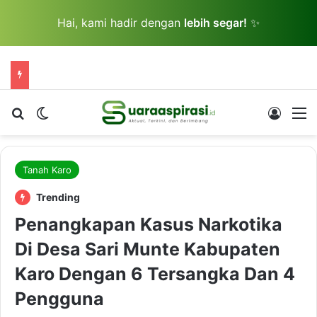
Hai, kami hadir dengan
lebih segar!
✨
Cari berita...
Switch skin
Log In
M
Tanah Karo
Trending
Penangkapan Kasus Narkotika
Di Desa Sari Munte Kabupaten
Karo Dengan 6 Tersangka Dan 4
Pengguna