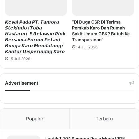
𝙆𝙚𝙨𝙖𝙡 𝙋𝙖𝙙𝙖 𝙋𝙏. 𝙏𝙖𝙢𝙤𝙧𝙖
“Di Duga CSR Di Terima
𝙎𝙩𝙚𝙠𝙞𝙣𝙙𝙤 (𝙏𝙤𝙗𝙖
Pemkab Karo Dan Rumah
𝙃𝙖𝙨𝙛𝙖𝙧𝙢)..!! 𝙍𝙚𝙡𝙖𝙬𝙖𝙣 𝙋𝙞𝙣𝙠
Sakit Umum GBKP Butuh Ke
𝘽𝙚𝙧𝙨𝙖𝙢𝙖 𝙁𝙤𝙧𝙪𝙢 𝙋𝙚𝙩𝙖𝙣𝙞
Transparanan”
𝘽𝙪𝙣𝙜𝙖 𝙆𝙖𝙧𝙤 𝙈𝙚𝙣𝙙𝙖𝙩𝙖𝙣𝙜𝙞
14 Juli 2026
𝙆𝙖𝙣𝙩𝙤𝙧 𝘿𝙞𝙨𝙥𝙚𝙧𝙞𝙣𝙙𝙖𝙜 𝙆𝙖𝙧𝙤
15 Juli 2026
Advertisement
Populer
Terbaru
Lantik 1.204 Pamong Praja Muda IPDN,