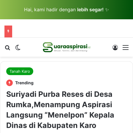
Hai, kami hadir dengan
lebih segar!
✨
Cari berita...
Switch skin
Log In
M
Tanah Karo
Trending
Suriyadi Purba Reses di Desa
Rumka,Menampung Aspirasi
Langsung “Menelpon” Kepala
Dinas di Kabupaten Karo