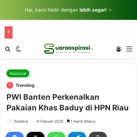
Hai, kami hadir dengan
lebih segar!
✨
Cari berita...
Switch skin
Log In
M
Nasional
Trending
PWI Banten Perkenalkan
Pakaian Khas Baduy di HPN Riau
Redaksi
9 Februari 2025
1 menit dibaca