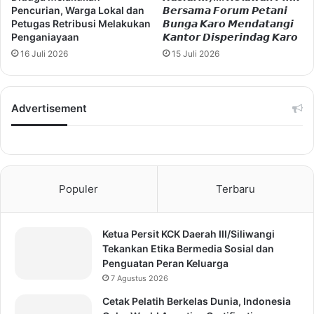
Pencurian, Warga Lokal dan
𝘽𝙚𝙧𝙨𝙖𝙢𝙖 𝙁𝙤𝙧𝙪𝙢 𝙋𝙚𝙩𝙖𝙣𝙞
Petugas Retribusi Melakukan
𝘽𝙪𝙣𝙜𝙖 𝙆𝙖𝙧𝙤 𝙈𝙚𝙣𝙙𝙖𝙩𝙖𝙣𝙜𝙞
Penganiayaan
𝙆𝙖𝙣𝙩𝙤𝙧 𝘿𝙞𝙨𝙥𝙚𝙧𝙞𝙣𝙙𝙖𝙜 𝙆𝙖𝙧𝙤
16 Juli 2026
15 Juli 2026
Advertisement
Populer
Terbaru
Ketua Persit KCK Daerah III/Siliwangi
Tekankan Etika Bermedia Sosial dan
Penguatan Peran Keluarga
7 Agustus 2026
Cetak Pelatih Berkelas Dunia, Indonesia