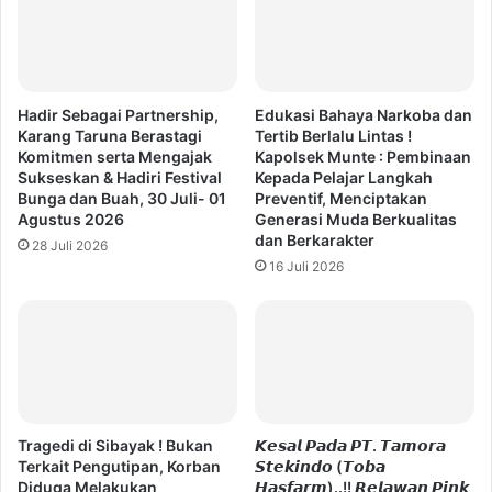
Hadir Sebagai Partnership,
Edukasi Bahaya Narkoba dan
Karang Taruna Berastagi
Tertib Berlalu Lintas !
Komitmen serta Mengajak
Kapolsek Munte : Pembinaan
Sukseskan & Hadiri Festival
Kepada Pelajar Langkah
Bunga dan Buah, 30 Juli- 01
Preventif, Menciptakan
Agustus 2026
Generasi Muda Berkualitas
dan Berkarakter
28 Juli 2026
16 Juli 2026
Tragedi di Sibayak ! Bukan
𝙆𝙚𝙨𝙖𝙡 𝙋𝙖𝙙𝙖 𝙋𝙏. 𝙏𝙖𝙢𝙤𝙧𝙖
Terkait Pengutipan, Korban
𝙎𝙩𝙚𝙠𝙞𝙣𝙙𝙤 (𝙏𝙤𝙗𝙖
Diduga Melakukan
𝙃𝙖𝙨𝙛𝙖𝙧𝙢)..!! 𝙍𝙚𝙡𝙖𝙬𝙖𝙣 𝙋𝙞𝙣𝙠