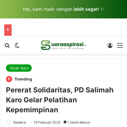
Hai, kami hadir dengan
lebih segar!
✨
Cari berita...
Switch skin
Log In
M
Tanah Karo
Trending
Pererat Solidaritas, PD Salimah
Karo Gelar Pelatihan
Kepemimpinan
Redaksi
19 Februari 2025
1 menit dibaca