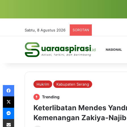
Sabtu, 8 Agustus 2026
SOROTAN
NASIONAL
Hukrim
Kabupaten Serang
Facebook
X
Trending
Keterlibatan Mendes Yandr
Messenger
Kemenangan Zakiya-Najib
Share via Email