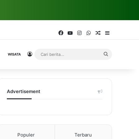
Facebook
YouTube
Instagram
WhatsApp
Random Article
Sidebar
Log In
Cari
WISATA
berita...
Advertisement
Populer
Terbaru