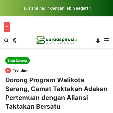
Hai, kami hadir dengan
lebih segar!
✨
Cari berita...
Switch skin
Log In
M
Kota Serang
Trending
Dorong Program Walikota
Serang, Camat Taktakan Adakan
Pertemuan dengan Aliansi
Taktakan Bersatu