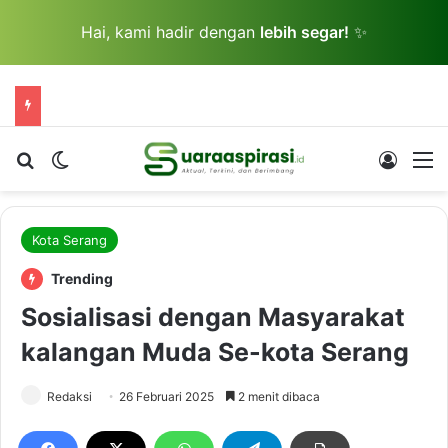
Hai, kami hadir dengan
lebih segar!
✨
Cari berita...
Switch skin
Log In
M
Kota Serang
Trending
Sosialisasi dengan Masyarakat
kalangan Muda Se-kota Serang
Redaksi
26 Februari 2025
2 menit dibaca