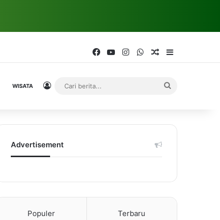
Facebook
YouTube
Instagram
WhatsApp
Random Article
Sidebar
Log In
Cari
WISATA
berita...
Advertisement
Populer
Terbaru