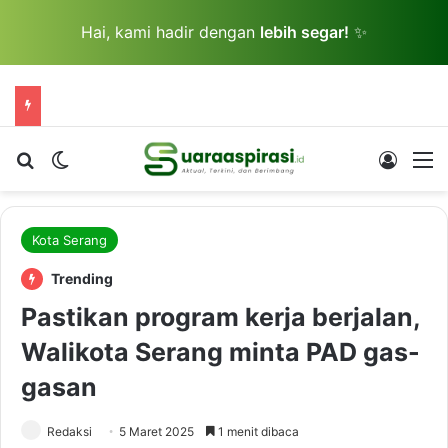
Hai, kami hadir dengan
lebih segar!
✨
Cari berita...
Switch skin
Log In
M
Kota Serang
Trending
Pastikan program kerja berjalan,
Walikota Serang minta PAD gas-
gasan
Redaksi
5 Maret 2025
1 menit dibaca